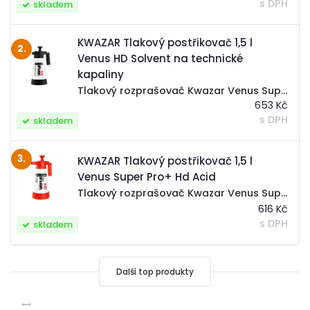
s DPH
skladem
KWAZAR Tlakový postřikovač 1,5 l
2.
Venus HD Solvent na technické
kapaliny
Tlakový rozprašovač Kwazar Venus Super Pro+ Solvent s obsahem 1,5 l určený pro chemické látky jako jsou rozpouštědla, ředidla apod. Díky osazení těsněním viton FPM použitelný v náklonu s minimálním množstvím chemie díky závaží na přisávací hadičce...
653 Kč
s DPH
skladem
3.
KWAZAR Tlakový postřikovač 1,5 l
Venus Super Pro+ Hd Acid
Tlakový rozprašovač Kwazar Venus Super Pro+ Hd Acid o objemu 1,5 l určený pro chemické látky díky osazení těsněním Viton FPM použitelný v náklonu s minimálním množstvím chemie díky závaží na přisávací hadičce uvnitř nádobky. HD-ACID je určený k...
616 Kč
s DPH
skladem
Další top produkty