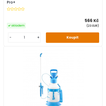
Pro+
566 Kč
skladem
(23 EUR)
-
+