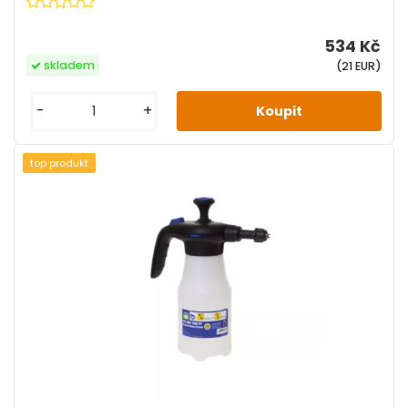
534 Kč
skladem
(21 EUR)
-
+
top produkt