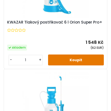
KWAZAR Tlakový postřikovač 6 l Orion Super Pro+
1 548 Kč
skladem
(62 EUR)
-
+