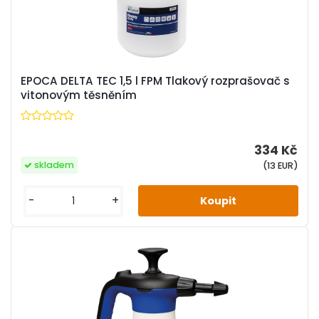
EPOCA DELTA TEC 1,5 l FPM Tlakový rozprašovač s
vitonovým těsněním
334 Kč
skladem
(13 EUR)
-
+