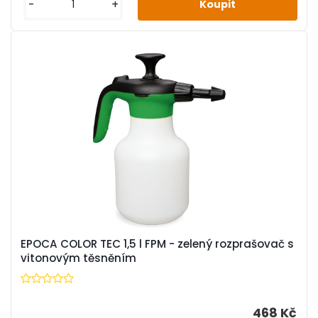
-
+
EPOCA COLOR TEC 1,5 l FPM - zelený rozprašovač s
vitonovým těsněním
468 Kč