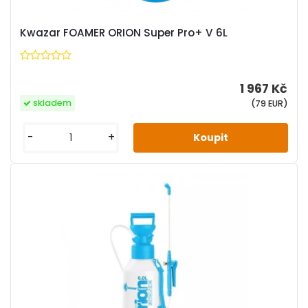
Kwazar FOAMER ORION Super Pro+ V 6L
1 967 Kč
skladem
(79 EUR)
-
+