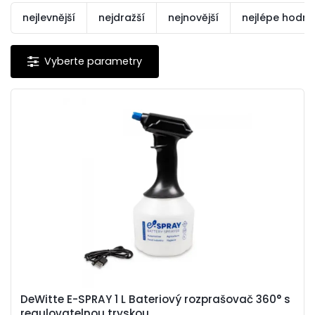
nejlevnější
nejdražší
nejnovější
nejlépe hodn
DeWitte E-SPRAY 1 L Bateriový rozprašovač 360° s
regulovatelnou tryskou