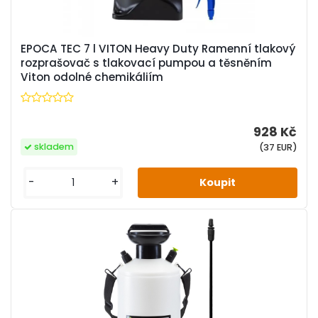
EPOCA TEC 7 l VITON Heavy Duty Ramenní tlakový
rozprašovač s tlakovací pumpou a těsněním
Viton odolné chemikáliím
928 Kč
skladem
(37 EUR)
-
+