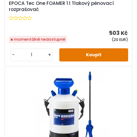
EPOCA Tec One FOAMER 1 l Tlakový pěnovací
rozprašovač
503 Kč
momentálně nedostupné
(20 EUR)
-
+