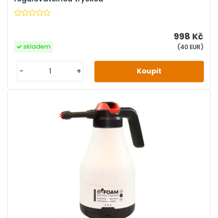
998 Kč
skladem
(40 EUR)
-
+