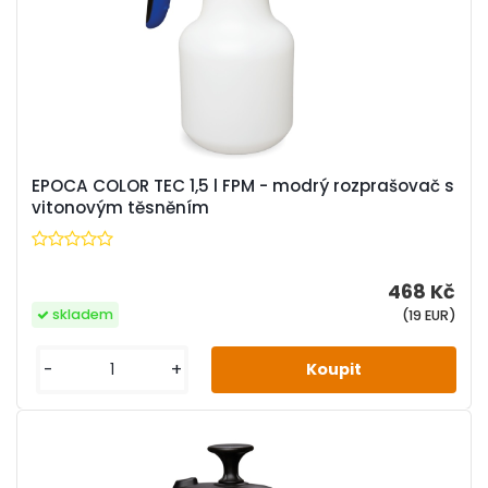
EPOCA COLOR TEC 1,5 l FPM - modrý rozprašovač s
vitonovým těsněním
468 Kč
skladem
(19 EUR)
-
+