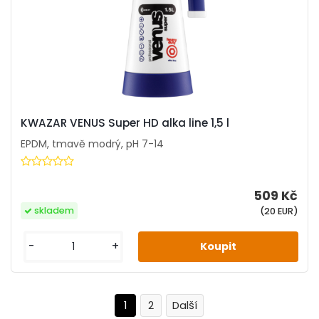
KWAZAR VENUS Super HD alka line 1,5 l
EPDM, tmavě modrý, pH 7-14
509 Kč
skladem
(20 EUR)
-
+
1
2