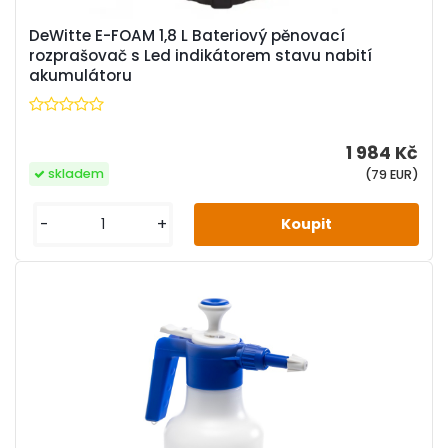
DeWitte E-FOAM 1,8 L Bateriový pěnovací
rozprašovač s Led indikátorem stavu nabití
akumulátoru
1 984 Kč
skladem
(79 EUR)
-
+