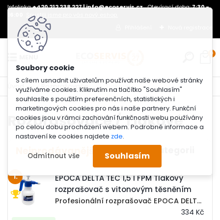
Infolinka
+420 212 238 227 | info@ecoservis.cz
Otevírací doba:
7:30 -
16:00
Spustili jsme pro vás nový eshop.
Přihlášení
Nová registrace
0
S cílem usnadnit uživatelům používat naše webové stránky
Úvod
Rozprašovače
Tlakové
využíváme cookies. Kliknutím na tlačítko "Souhlasím"
souhlasíte s použitím preferenčních, statistických i
marketingových cookies pro nás i naše partnery. Funkční
Rozprašovače / Tlakové
cookies jsou v rámci zachování funkčnosti webu používány
po celou dobu procházení webem. Podrobné informace a
nastavení ke cookies najdete
zde
.
Nejprodávanější
Souhlasím
Odmítnout vše
1.
EPOCA DELTA TEC 1,5 l FPM Tlakový
rozprašovač s vitonovým těsněním
Profesionální rozprašovač EPOCA DELTA TEC 2 FPM o objemu 1500 ml osazený těsněním Viton odolný chemickým látkám. K rozprašovači nabízíme plno náhradních dílů včetně opravné sady těsnění. DELTA TEC je profesionální chemikáliím odolný rozprašovač s...
334 Kč