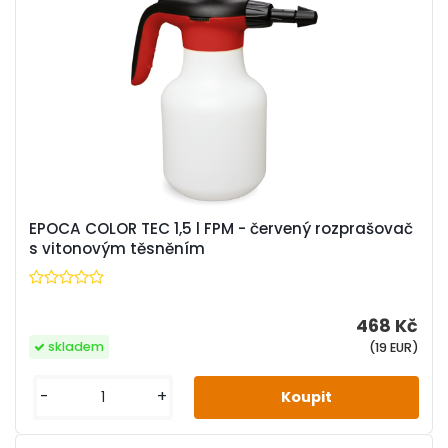
EPOCA COLOR TEC 1,5 l FPM - červený rozprašovač
s vitonovým těsněním
468 Kč
skladem
(19 EUR)
-
+