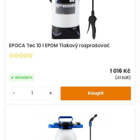
EPOCA Tec 10 l EPDM Tlakový rozprašovač
1 016 Kč
skladem
(41 EUR)
-
+