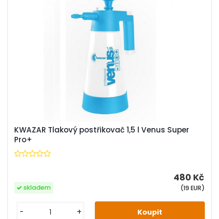
KWAZAR Tlakový postřikovač 1,5 l Venus Super
Pro+
480 Kč
skladem
(19 EUR)
-
+