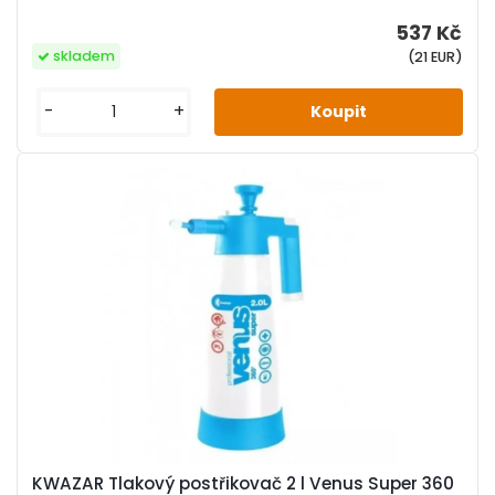
537 Kč
skladem
(21 EUR)
-
+
KWAZAR Tlakový postřikovač 2 l Venus Super 360